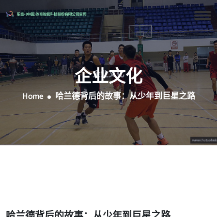
企业文化
Home
哈兰德背后的故事：从少年到巨星之路
哈兰德背后的故事：从少年到巨星之路