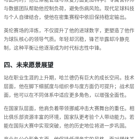
与此同时，他在体能管理与恢复方面更加科学。专属营养师
与数据团队帮助他控制负荷，避免伤病风险。现代足球科技
与个人自律结合，使他在密集赛程中依旧保持稳定输出。
英伦赛场的淬炼，不仅提升了他的进球数字，更塑造了他作
为球队核心的领导气质。年轻却沉稳，锋芒毕露却冷静克
制，这种平衡让他逐渐成为时代标志性中锋。
四、未来愿景展望
站在职业生涯的上升期，哈兰德仍有巨大的成长空间。技术
层面，他在脚下细腻度与组织参与度方面仍可提升；战术层
面，他可以在不同体系中适应更多角色，以增强全面性。
在国家队层面，他肩负着带领挪威冲击大赛舞台的重任。相
比俱乐部资源丰富的环境，国家队更考验个人带动能力。若
能在国际大赛中实现突破，他的历史地位将进一步巩固。