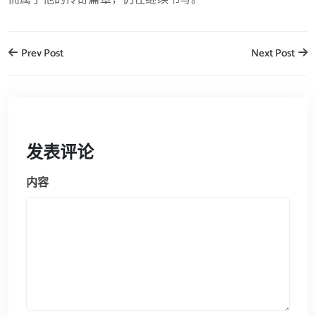
Prev Post
Next Post
发表评论
内容