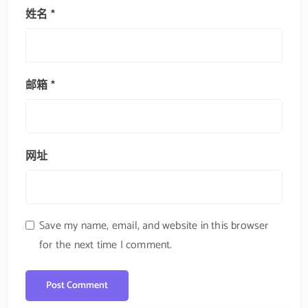
姓名
*
邮箱
*
网址
Save my name, email, and website in this browser
for the next time I comment.