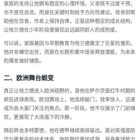
家庭的支持让他拥有稳定的心理环境。父亲既不过度干预，
也不放任自流，而是在关键时刻给予方向性建议。母亲则帮
助他在饮食、作息上保持自律。正是这种稳定的成长结构，
让哈兰德在少年阶段便展现出远超同龄人的成熟度。
可以说，家族基因与早期教育为哈兰德奠定了巨星的雏形。
他并非横空出世，而是在长期积累中逐渐释放潜能，为未来
的爆发做好铺垫。
二、欧洲舞台蜕变
真正让哈兰德进入欧洲视野的，是他在萨尔茨堡红牛时期的
疯狂进球表现。欧冠赛场上，他连续破门，效率惊人，迅速
成为各大豪门关注的焦点。那一阶段，他不仅展示了门前嗅
觉，更展现了大场面下的冷静。
随后转会多特蒙德，他在德甲继续高效输出。面对高强度防
守与更复杂的战术体系，他的跑位更加成熟，背身拿球能力