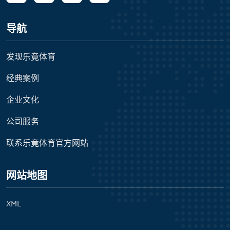
导航
发现乐竟体育
经典案例
企业文化
公司服务
联系乐竟体育官方网站
网站地图
XML