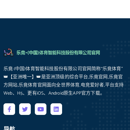
乐竟·(中国)体育智能科技股份有限公司官网简称“乐竟体育”
👑【亚洲唯一】👑是亚洲顶级的综合平台,乐竟官网,乐竟官
方网站,乐竟体育官网面向全世界体育,电竞爱好者,平台支持
Web、H5、更有iOS、Android原生APP官方下载。
导航