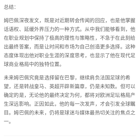
总结：
姆巴佩深夜发文，既是对近期转会传闻的回应，也是他掌握
话语权、延缓外界压力的一种方式。从中我们能够看到，他
在职业规划中保持了极高的理性与策略性，不急于在此刻给
出最终答案，而是让时间和市场为自己创造更多选择。这种
态度体现出他对职业生涯的深度思考，也显示了他在现代足
球商业格局中的独特位置。
未来姆巴佩究竟是选择留在巴黎，继续肩负法国足球的希
望，还是转战皇马、英超开辟新篇章，仍是未知数。但可以
确定的是，无论他的最终决定为何，都将对欧洲足坛格局产
生深远影响。正因如此，他的每一次发声，才会引发全球瞩
目。姆巴佩的未来，仍将是球迷与媒体最热切关注的焦点之
一。