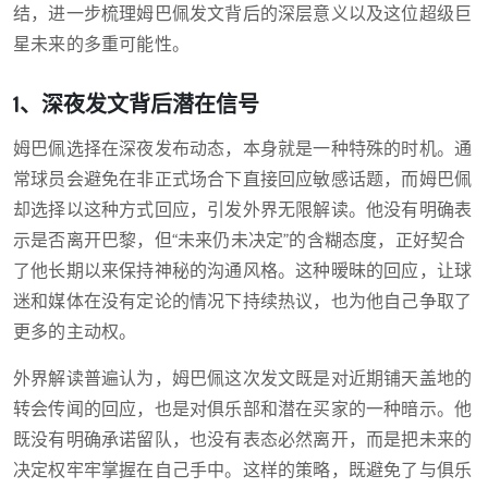
结，进一步梳理姆巴佩发文背后的深层意义以及这位超级巨
星未来的多重可能性。
1、深夜发文背后潜在信号
姆巴佩选择在深夜发布动态，本身就是一种特殊的时机。通
常球员会避免在非正式场合下直接回应敏感话题，而姆巴佩
却选择以这种方式回应，引发外界无限解读。他没有明确表
示是否离开巴黎，但“未来仍未决定”的含糊态度，正好契合
了他长期以来保持神秘的沟通风格。这种暧昧的回应，让球
迷和媒体在没有定论的情况下持续热议，也为他自己争取了
更多的主动权。
外界解读普遍认为，姆巴佩这次发文既是对近期铺天盖地的
转会传闻的回应，也是对俱乐部和潜在买家的一种暗示。他
既没有明确承诺留队，也没有表态必然离开，而是把未来的
决定权牢牢掌握在自己手中。这样的策略，既避免了与俱乐