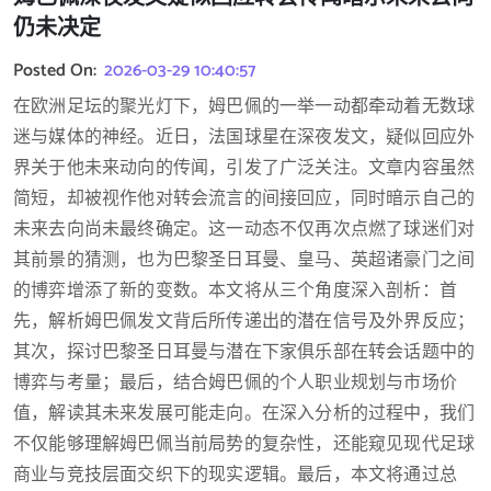
仍未决定
Posted On:
2026-03-29 10:40:57
在欧洲足坛的聚光灯下，姆巴佩的一举一动都牵动着无数球
迷与媒体的神经。近日，法国球星在深夜发文，疑似回应外
界关于他未来动向的传闻，引发了广泛关注。文章内容虽然
简短，却被视作他对转会流言的间接回应，同时暗示自己的
未来去向尚未最终确定。这一动态不仅再次点燃了球迷们对
其前景的猜测，也为巴黎圣日耳曼、皇马、英超诸豪门之间
的博弈增添了新的变数。本文将从三个角度深入剖析：首
先，解析姆巴佩发文背后所传递出的潜在信号及外界反应；
其次，探讨巴黎圣日耳曼与潜在下家俱乐部在转会话题中的
博弈与考量；最后，结合姆巴佩的个人职业规划与市场价
值，解读其未来发展可能走向。在深入分析的过程中，我们
不仅能够理解姆巴佩当前局势的复杂性，还能窥见现代足球
商业与竞技层面交织下的现实逻辑。最后，本文将通过总