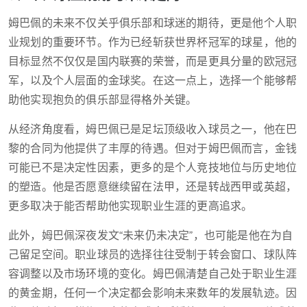
姆巴佩的未来不仅关乎俱乐部和球迷的期待，更是他个人职
业规划的重要环节。作为已经斩获世界杯冠军的球星，他的
目标显然不仅仅是国内联赛的荣誉，而是更具分量的欧冠冠
军，以及个人层面的金球奖。在这一点上，选择一个能够帮
助他实现抱负的俱乐部显得格外关键。
从经济角度看，姆巴佩已是足坛顶级收入球员之一，他在巴
黎的合同为他提供了丰厚的待遇。但对于姆巴佩而言，金钱
可能已不是决定性因素，更多的是个人竞技地位与历史地位
的塑造。他是否愿意继续留在法甲，还是转战西甲或英超，
更多取决于能否帮助他实现职业生涯的更高追求。
此外，姆巴佩深夜发文“未来仍未决定”，也可能是他在为自
己留足空间。职业球员的选择往往受制于转会窗口、球队阵
容调整以及市场环境的变化。姆巴佩清楚自己处于职业生涯
的黄金期，任何一个决定都会影响未来数年的发展轨迹。因