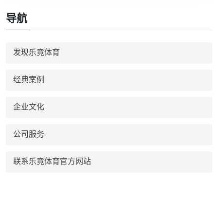
导航
发现乐竟体育
经典案例
企业文化
公司服务
联系乐竟体育官方网站