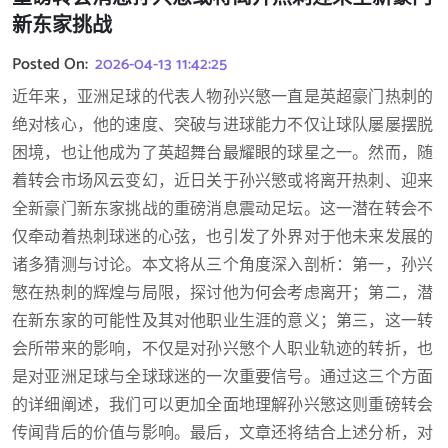
新东家挑战
Posted On:
2026-04-13 11:42:25
近年来，亚洲足球的代表人物孙兴慜一直是英超豪门热刺的
绝对核心，他的速度、突破与进球能力不仅让球队屡屡摆脱
困境，也让他成为了英超舞台最耀眼的球星之一。然而，随
着转会市场风云变幻，近日关于孙兴慜或将离开热刺、迎来
全新豪门新东家挑战的重磅消息震动足坛。这一潜在转会不
仅牵动着热刺球迷的心弦，也引发了外界对于他未来发展的
诸多猜测与讨论。本文将从三个角度深入剖析：第一，孙兴
慜在热刺的辉煌与局限，探讨他为何会考虑离开；第二，潜
在新东家的可能性及其对他职业生涯的意义；第三，这一转
会所带来的影响，不仅是对孙兴慜个人职业轨迹的转折，也
是对亚洲足球与全球球迷的一次重要信号。通过这三个方面
的详细阐述，我们可以更加全面地理解孙兴慜这则重磅转会
传闻背后的价值与影响。最后，文章还将结合上述分析，对