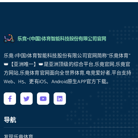
乐竟·(中国)体育智能科技股份有限公司官网简称“乐竟体育”
👑【亚洲唯一】👑是亚洲顶级的综合平台,乐竟官网,乐竟官
方网站,乐竟体育官网面向全世界体育,电竞爱好者,平台支持
Web、H5、更有iOS、Android原生APP官方下载。
导航
发现乐竟体育