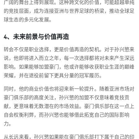
广阔的舞台上得到展现。这种跨文化的价值，可能超越单纯
的竞技层面，成为连接亚洲与世界足球的桥梁，推动全球足
球生态的多元化发展。
4、未来前景与价值再造
转会不仅是职业选择，更是价值再造的契机。对于孙兴慜来
说，他即将进入而立之年，每一次选择都将对未来产生深远
影响。如果能够加盟豪门，他或许能够收获职业生涯的巅峰
荣耀，并在退役前留下更具分量的冠军履历。
同时，他的商业价值也将迎来新一轮提升。随着亚洲市场对
豪门俱乐部的高度关注，孙兴慜的加盟不仅意味着竞技贡
献，更意味着无数潜在的市场效益。豪门俱乐部在这一点上
自会权衡利弊，而孙兴慜也能够借此拓宽自己的国际影响
力。
从长远来看，孙兴慜如果能在豪门俱乐部打下属于自己的印