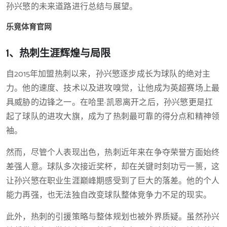
孙兴慜的未来道路进行总结与展望。
乐竟体育官网
1、热刺生涯辉煌与局限
自2015年加盟热刺以来，孙兴慜逐步成长为球队的绝对主
力。他的速度、技术以及进攻嗅觉，让他成为英超赛场上最
具威胁的边锋之一。在哈里·凯恩离开之后，孙兴慜更是扛
起了球队的进攻大旗，成为了热刺最可靠的得分点和精神领
袖。
然而，尽管个人表现出色，热刺近年来在争夺荣誉方面始终
差强人意。球队多次接近奖杯，却在关键时刻功亏一篑，这
让孙兴慜在职业生涯巅峰期感受到了巨大的落差。他的个人
能力再强，也无法独自改变球队整体竞争力不足的现实。
此外，热刺的引援策略与整体规划也被外界质疑。虽然孙兴