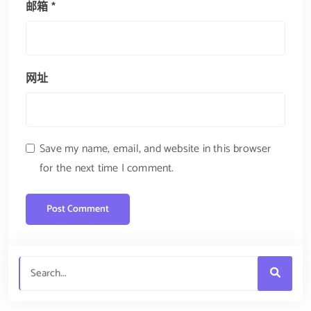
邮箱
*
网址
Save my name, email, and website in this browser
for the next time I comment.