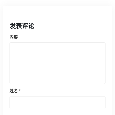
发表评论
内容
姓名
*