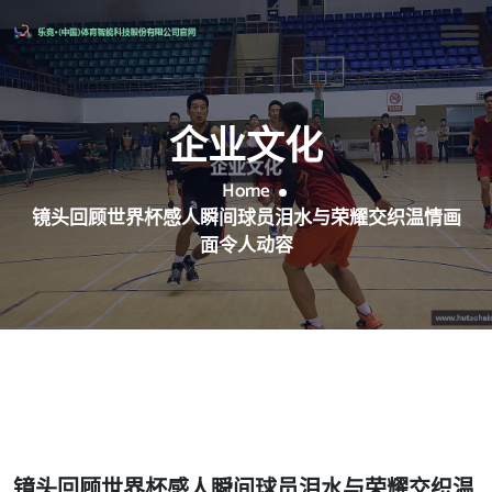
企业文化
Home
镜头回顾世界杯感人瞬间球员泪水与荣耀交织温情画
面令人动容
镜头回顾世界杯感人瞬间球员泪水与荣耀交织温