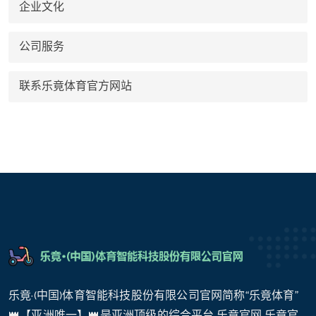
企业文化
公司服务
联系乐竟体育官方网站
乐竟·(中国)体育智能科技股份有限公司官网简称“乐竟体育”
👑【亚洲唯一】👑是亚洲顶级的综合平台,乐竟官网,乐竟官