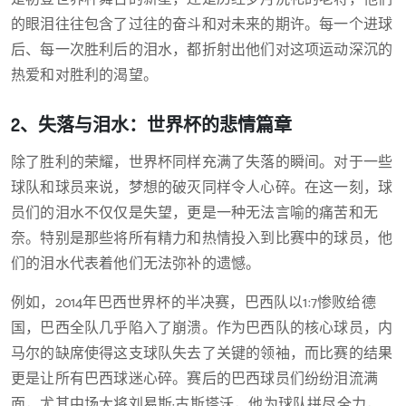
的眼泪往往包含了过往的奋斗和对未来的期许。每一个进球
后、每一次胜利后的泪水，都折射出他们对这项运动深沉的
热爱和对胜利的渴望。
2、失落与泪水：世界杯的悲情篇章
除了胜利的荣耀，世界杯同样充满了失落的瞬间。对于一些
球队和球员来说，梦想的破灭同样令人心碎。在这一刻，球
员们的泪水不仅仅是失望，更是一种无法言喻的痛苦和无
奈。特别是那些将所有精力和热情投入到比赛中的球员，他
们的泪水代表着他们无法弥补的遗憾。
例如，2014年巴西世界杯的半决赛，巴西队以1:7惨败给德
国，巴西全队几乎陷入了崩溃。作为巴西队的核心球员，内
马尔的缺席使得这支球队失去了关键的领袖，而比赛的结果
更是让所有巴西球迷心碎。赛后的巴西球员们纷纷泪流满
面，尤其中场大将刘易斯·古斯塔沃，他为球队拼尽全力，