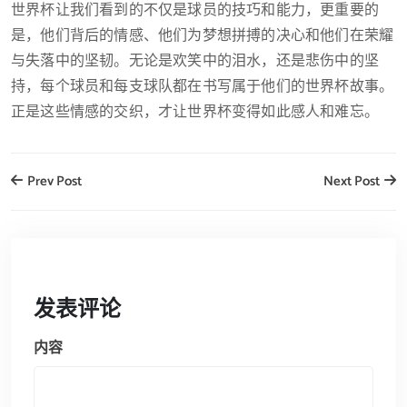
世界杯让我们看到的不仅是球员的技巧和能力，更重要的
是，他们背后的情感、他们为梦想拼搏的决心和他们在荣耀
与失落中的坚韧。无论是欢笑中的泪水，还是悲伤中的坚
持，每个球员和每支球队都在书写属于他们的世界杯故事。
正是这些情感的交织，才让世界杯变得如此感人和难忘。
Prev Post
Next Post
发表评论
内容