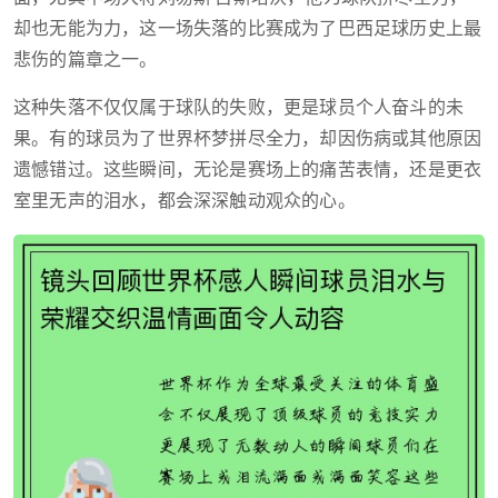
却也无能为力，这一场失落的比赛成为了巴西足球历史上最
悲伤的篇章之一。
这种失落不仅仅属于球队的失败，更是球员个人奋斗的未
果。有的球员为了世界杯梦拼尽全力，却因伤病或其他原因
遗憾错过。这些瞬间，无论是赛场上的痛苦表情，还是更衣
室里无声的泪水，都会深深触动观众的心。