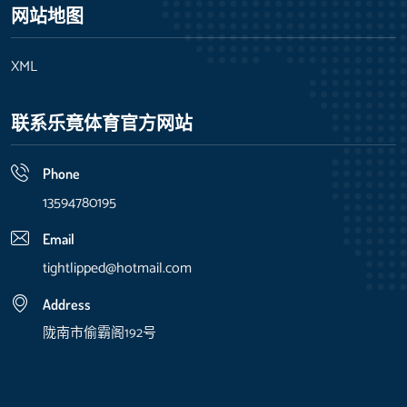
网站地图
XML
联系乐竟体育官方网站
Phone
13594780195
Email
tightlipped@hotmail.com
Address
陇南市偷霸阁192号