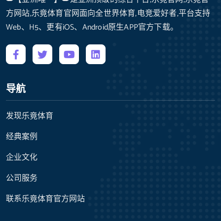
方网站,乐竟体育官网面向全世界体育,电竞爱好者,平台支持
Web、H5、更有iOS、Android原生APP官方下载。
导航
发现乐竟体育
经典案例
企业文化
公司服务
联系乐竟体育官方网站