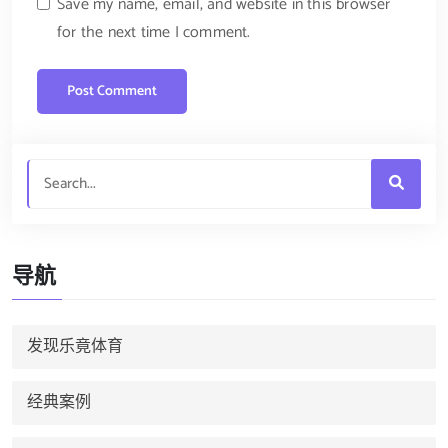
Save my name, email, and website in this browser
for the next time I comment.
导航
发现乐竟体育
经典案例