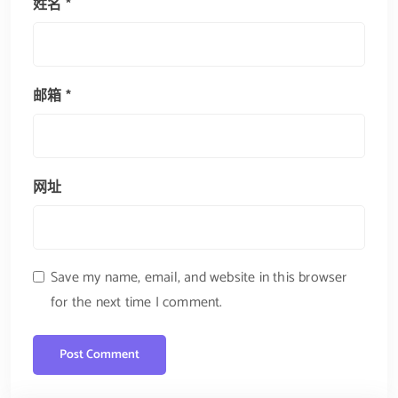
姓名
*
邮箱
*
网址
Save my name, email, and website in this browser
for the next time I comment.