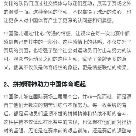
女排的队员们通过社交媒体与球迷们互动，展现了赛场之外
的温暖一面。这种亲民的举动，不仅赢得了球迷的欢心，也
让更多人对中国体育产生了更深的认同感和归属感。
中国健儿通过“比心”传递的情感，让观众在每一次比赛中都
感到自己是其中的一部分。这种感情上的共鸣，不仅提升了
赛场的氛围，也增强了整个社会对运动员们付出与努力的认
可。观众与运动员之间的这种互动，赋予了金牌更多的意
义，使其不仅仅是体育成绩的象征，更是情感联结的桥梁。
2、拼搏精神助力中国体育崛起
中国健儿能在国际赛场上屡屡夺金，并非一蹴而就，而是源
自于他们无数次的刻苦训练与不懈努力。每一枚金牌的背
后，都是运动员们坚韧不拔的拼搏精神和持续不断的奋斗。
这种拼搏不仅体现在比赛中的表现，也体现在他们面对挫折
时的坚强。无论是在赛事前的艰苦训练，还是赛后的调整与