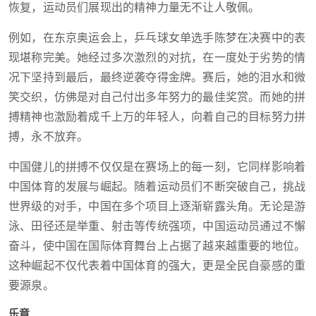
恢复，运动员们展现出的精神力量无不让人敬佩。
例如，在东京奥运会上，乒乓球女单选手陈梦在决赛中的表
现堪称完美。她经过多次激烈的对抗，在一度处于劣势的情
况下坚持到最后，最终逆袭夺得金牌。赛后，她的泪水和微
笑交织，仿佛是对自己付出多年努力的最佳奖赏。而她的拼
搏精神也激励着成千上万的年轻人，向着自己的目标努力拼
搏，永不放弃。
中国健儿的拼搏不仅仅是在赛场上的每一刻，它同样影响着
中国体育的发展与崛起。随着运动员们不断突破自己，挑战
世界级的对手，中国在多个项目上逐渐崭露头角。无论是游
泳、田径还是举重、射击等传统强项，中国运动员通过不懈
奋斗，使中国在国际体育舞台上占据了越来越重要的地位。
这种崛起不仅代表着中国体育的强大，更是全民自豪感的重
要源泉。
乐竟