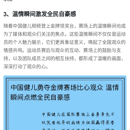
3、温情瞬间激发全民自豪感
随着中国健儿频频登上金牌领奖台，赛场上的温情瞬间也成
为了媒体和观众们关注的焦点。这些温情瞬间不仅仅是运动
员的个人魅力展示，它们更具象征意义，唤起了全国观众的
情感共鸣。运动员赛后与观众的互动、赛场上的鼓励与支
持，以及团队成员之间的相互扶持，都形成了温暖的画面，
深深打动了观众的心。