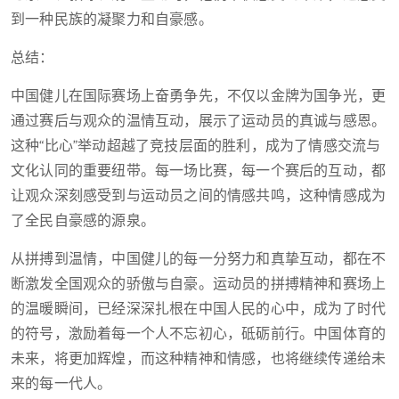
到一种民族的凝聚力和自豪感。
总结：
中国健儿在国际赛场上奋勇争先，不仅以金牌为国争光，更
通过赛后与观众的温情互动，展示了运动员的真诚与感恩。
这种“比心”举动超越了竞技层面的胜利，成为了情感交流与
文化认同的重要纽带。每一场比赛，每一个赛后的互动，都
让观众深刻感受到与运动员之间的情感共鸣，这种情感成为
了全民自豪感的源泉。
从拼搏到温情，中国健儿的每一分努力和真挚互动，都在不
断激发全国观众的骄傲与自豪。运动员的拼搏精神和赛场上
的温暖瞬间，已经深深扎根在中国人民的心中，成为了时代
的符号，激励着每一个人不忘初心，砥砺前行。中国体育的
未来，将更加辉煌，而这种精神和情感，也将继续传递给未
来的每一代人。