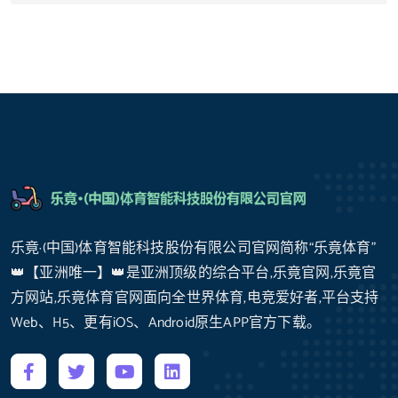
乐竟·(中国)体育智能科技股份有限公司官网简称“乐竟体育”
👑【亚洲唯一】👑是亚洲顶级的综合平台,乐竟官网,乐竟官
方网站,乐竟体育官网面向全世界体育,电竞爱好者,平台支持
Web、H5、更有iOS、Android原生APP官方下载。