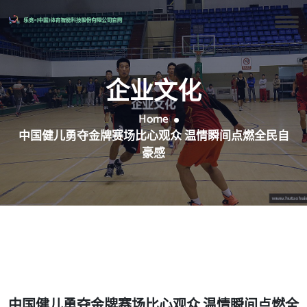
企业文化
Home
中国健儿勇夺金牌赛场比心观众 温情瞬间点燃全民自
豪感
中国健儿勇夺金牌赛场比心观众 温情瞬间点燃全