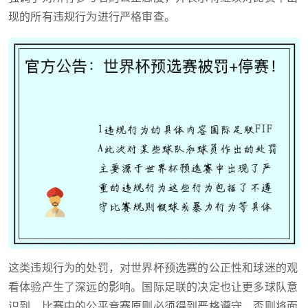
现的所有违规行为进行严格审查。
这类违规行为的处罚，对世界杯预选赛的公正性和球迷的观
看体验产生了深远的影响。国际足联的决定也让更多球队意
识到，比赛中的公平竞赛原则必须得到严格遵守，否则将面