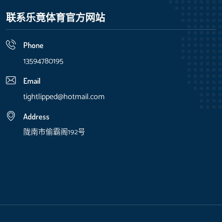
联系乐竟体育官方网站
Phone
13594780195
Email
tightlipped@hotmail.com
Address
陇南市偷霸阁192号