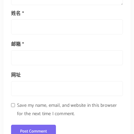
姓名
*
邮箱
*
网址
Save my name, email, and website in this browser
for the next time I comment.