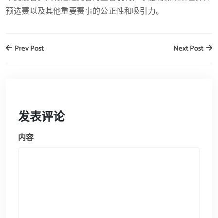
预选赛以及其他重要赛事的公正性和吸引力。
Prev Post
Next Post
发表评论
内容