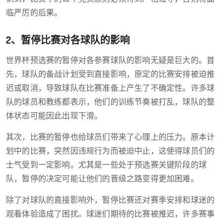
临严厉的后果。
2、暂停比赛对各球队的影响
世界杯预选赛的暂停对各参赛球队的影响无疑是巨大的。首
先，球队的备战计划受到直接影响，原定的比赛安排被迫推
迟或取消，导致球队在比赛准备上产生了不确定性。许多球
队的球员和教练都表示，他们的训练节奏被打乱，球队的整
体状态可能因此出现下滑。
其次，比赛的暂停也给球员们带来了心理上的压力。原本计
划中的比赛，突然因违规行为而被迫中止，这使得球员们的
士气受到一定影响。尤其是一些处于预选赛关键阶段的球
队，暂停的决定可能让他们的晋级之路变得更加困难。
除了对球队的直接影响外，暂停比赛还对赛季安排和球迷的
观看体验造成了困扰。球迷们期待的比赛被推迟，许多赛事