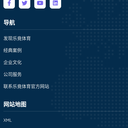
导航
发现乐竟体育
经典案例
企业文化
公司服务
联系乐竟体育官方网站
网站地图
XML