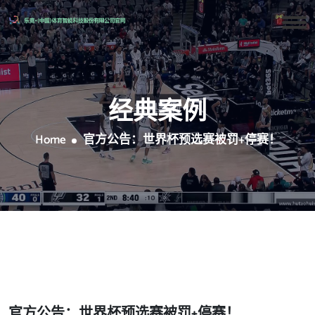
经典案例
Home
官方公告：世界杯预选赛被罚+停赛！
官方公告：世界杯预选赛被罚+停赛！