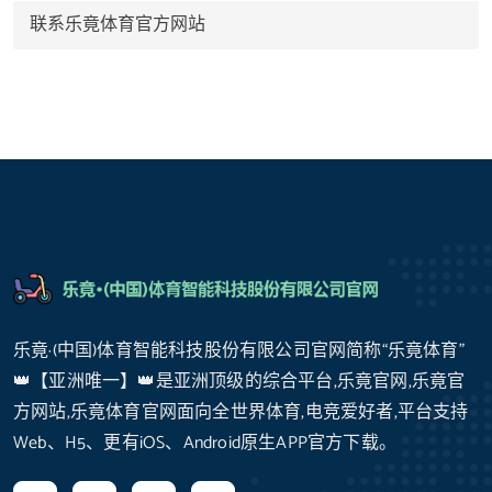
联系乐竟体育官方网站
乐竟·(中国)体育智能科技股份有限公司官网简称“乐竟体育”
👑【亚洲唯一】👑是亚洲顶级的综合平台,乐竟官网,乐竟官
方网站,乐竟体育官网面向全世界体育,电竞爱好者,平台支持
Web、H5、更有iOS、Android原生APP官方下载。