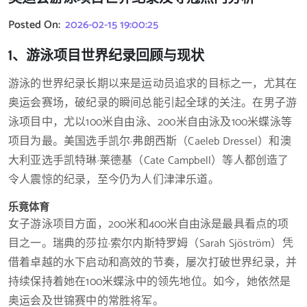
Posted On:
2026-02-15 19:00:25
1、游泳项目世界纪录回顾与现状
游泳的世界纪录长期以来是运动员追求的目标之一，尤其在
奥运会赛场，破纪录的瞬间总能引起全球的关注。在男子游
泳项目中，尤以100米自由泳、200米自由泳及100米蝶泳等
项目为最。美国选手凯尔·弗朗西斯（Caeleb Dressel）和澳
大利亚选手凯特琳·莱德基（Cate Campbell）等人都创造了
令人震惊的纪录，至今仍为人们津津乐道。
乐竟体育
女子游泳项目方面，200米和400米自由泳是最具看点的项
目之一。瑞典的莎拉·索尔内斯特罗姆（Sarah Sjöström）凭
借着卓越的水下启动和高效的节奏，屡次打破世界纪录，并
持续保持着她在100米蝶泳中的领先地位。如今，她依然是
奥运会及世锦赛中的常胜将军。