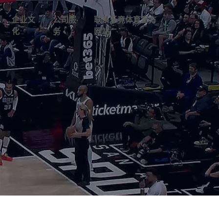
企业文
公司服
联系乐竟体育官方
化
务
网站