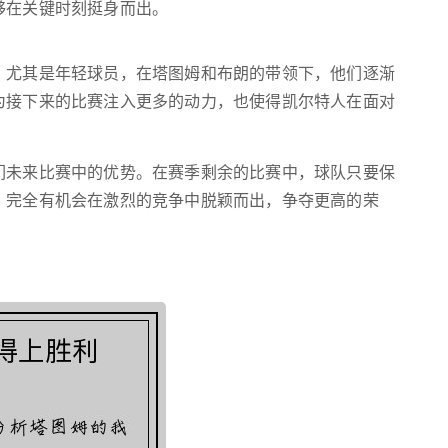
够在关键时刻挺身而出。
。尤其是年轻球员，在塔图姆和布朗的带领下，他们逐渐
为接下来的比赛注入更多的动力，也使得凯尔特人在面对
们未来比赛中的优势。在赛季剩余的比赛中，球队只要保
，完全有机会在激烈的竞争中脱颖而出，争夺更高的荣