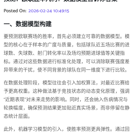
Posted On:
2026-02-24 10:49:15
一、数据模型构建
要预测欧联赛场的胜率，首先必须建立可靠的数据模型。模
型的核心在于样本的广度与质量，包括球队近五场比赛的进
球数、失球数、射门转化率以及场均预期进球值等关键指
标。通过对这些数据进行标准化处理，可以消除联赛强度差
异带来的干扰，使不同背景的球队在同一维度下进行比较。
在数据处理阶段，模型往往会引入加权算法，对最近比赛给
予更高权重。这种做法基于竞技状态的动态变化原理，强调
“近期表现”对未来走势的影响。同时，还会纳入伤病情况与
轮换幅度，确保预测结果更加贴近真实场景，而非停留在静
态统计层面。
此外，机器学习模型的引入，使胜率预测更具弹性。通过回