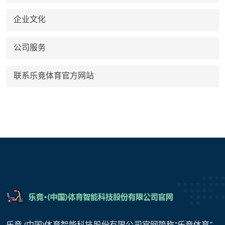
企业文化
公司服务
联系乐竟体育官方网站