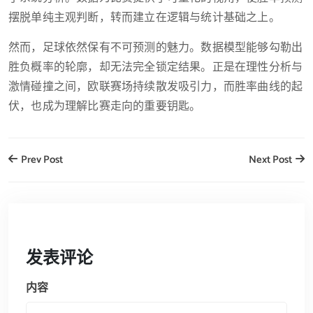
摆脱单纯主观判断，转而建立在逻辑与统计基础之上。
然而，足球依然保有不可预测的魅力。数据模型能够勾勒出
胜负概率的轮廓，却无法完全锁定结果。正是在理性分析与
激情碰撞之间，欧联赛场持续散发吸引力，而胜率曲线的起
伏，也成为理解比赛走向的重要钥匙。
Prev Post
Next Post
发表评论
内容