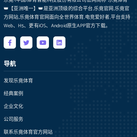
乐竟·(中国)体育智能科技股份有限公司官网简称“乐竟体育”
👑【亚洲唯一】👑是亚洲顶级的综合平台,乐竟官网,乐竟官
方网站,乐竟体育官网面向全世界体育,电竞爱好者,平台支持
Web、H5、更有iOS、Android原生APP官方下载。
导航
发现乐竟体育
经典案例
企业文化
公司服务
联系乐竟体育官方网站