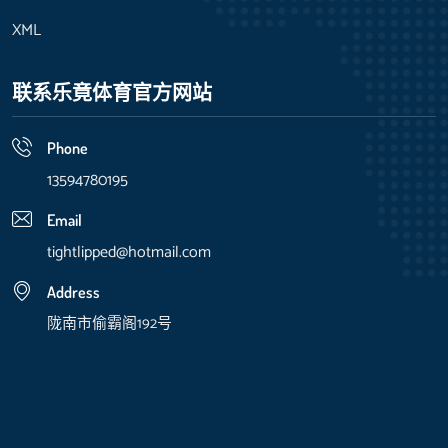
XML
联系乐竟体育官方网站
Phone
13594780195
Email
tightlipped@hotmail.com
Address
陇南市偷霸阁192号