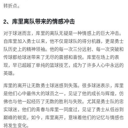
转折点。
2、库里离队带来的情感冲击
对于球迷而言，库里的离队无疑是一种情感上的巨大冲击。
自库里加入勇士以来，他不仅是球队的得分机器，更是勇士
队历史上的精神领袖。他的每一次三分远射、每一次突破和
传球都给球迷带来了无尽的震撼和喜悦。库里在场上的表
现，早已超越了单纯的篮球技艺，成为了许多人心中永远的
英雄。
库里的离开让无数勇士球迷感到失落。很多球迷表示，库里
是他们心中最伟大的球员之一，见证了他的成长与辉煌，仿
佛也与他一起经历了无数的胜利与失败。尤其是勇士队的忠
实球迷，他们的青春与库里一同度过，见证了勇士从低谷到
巅峰的蜕变。如今，库里离开，意味着他们的记忆与情感也
将发生变化。