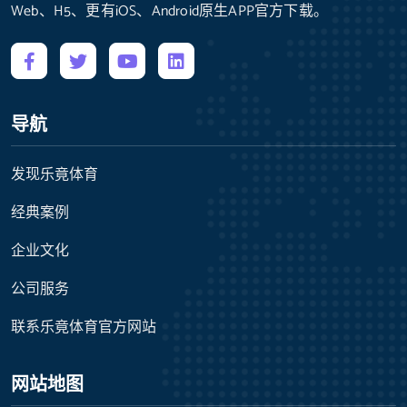
Web、H5、更有iOS、Android原生APP官方下载。
导航
发现乐竟体育
经典案例
企业文化
公司服务
联系乐竟体育官方网站
网站地图