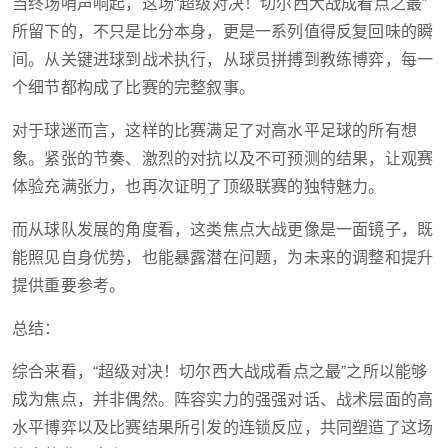
当终场哨声响起，这场“超级对决！切尔西大战成看点之最”
所留下的，不只是比分本身，更是一系列值得反复回味的瞬
间。从关键进球到战术执行，从球员拼搏到教练博弈，每一
个细节都构成了比赛的完整叙事。
对于球迷而言，这样的比赛满足了对高水平足球的所有想
象。紧张的节奏、激烈的对抗以及不可预测的结果，让观赛
体验充满张力，也再次证明了顶级联赛的独特魅力。
而从球队发展的角度看，这类焦点大战更像是一面镜子，既
能照见自身优势，也能暴露潜在问题，为未来的调整和提升
提供重要参考。
总结：
综合来看，“超级对决！切尔西大战成看点之最”之所以能够
成为焦点，并非偶然。阵容实力的强强对话、战术层面的高
水平博弈以及比赛结果所引发的连锁反应，共同塑造了这场