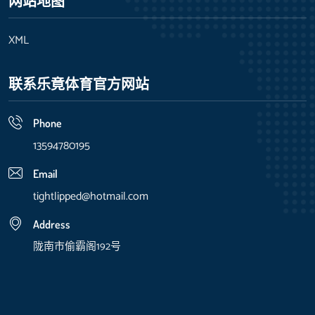
网站地图
XML
联系乐竟体育官方网站
Phone
13594780195
Email
tightlipped@hotmail.com
Address
陇南市偷霸阁192号