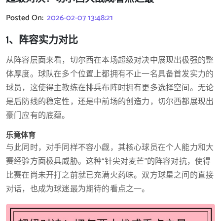
Posted On:
2026-02-07 13:48:21
1、阵容实力对比
从阵容层面来看，切尔西在本场超级对决中展现出极强的整
体厚度。球队在多个位置上都拥有不止一名具备首发实力的
球员，这使得主教练在排兵布阵时拥有更多选择空间。无论
是后防线的稳定性，还是中前场的创造力，切尔西都展现出
豪门应有的底蕴。
乐竟体育
与此同时，对手同样不容小觑，其核心球员在个人能力和大
赛经验方面极具威胁。这种“针尖对麦芒”的阵容对抗，使得
比赛在尚未开打之前就已充满火药味。双方球星之间的直接
对话，也成为球迷最为期待的看点之一。