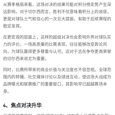
从赛季格局来看，这场对决的结果可能对积分榜走势产生深
远影响。对于切尔西而言，胜利不仅意味着积分上的收获，
更是对球队士气和信心的一次巨大提振，有助于后续赛程的
稳定发挥。
在更宏观的层面上，这样的超级对决也会影响外界对球队实
力的评价。一场高质量的比赛表现，往往能够改变舆论风
向，为球队赢得更多尊重与认可。这对于志在争夺更高荣誉
的切尔西来说尤为重要。
同时，比赛所带来的商业价值与关注度也不容忽视。全球范
围内的转播、社交媒体讨论以及球迷互动，使这场大战成为
品牌曝光和联赛推广的重要窗口，其影响早已超越赛场本
身。
4、焦点对决升华