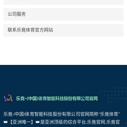
公司服务
联系乐竟体育官方网站
乐竟·(中国)体育智能科技股份有限公司官网简称“乐竟体育”
👑【亚洲唯一】👑是亚洲顶级的综合平台,乐竟官网,乐竟官