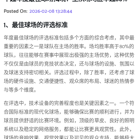
Posted On:
2026-02-08 13:28:44
1、最佳球场的评选标准
年度最佳球场的评选标准包括多个方面的综合考虑，其中最
重要的因素之一是球队在主场的胜率。场均胜率高于80%的
球队，往往能够在赛事中展现出极强的主场优势，这种优势
不仅仅是由球员的竞技状态决定，还与球场的设施、氛围以
及球迷支持密切相关。评选过程中，除了胜率，还考虑了球
场的硬件设施、交通便捷性、观众席的布局、球迷的热情参
与等多个维度。
在评选中，技术设备的完善程度也是关键因素之一。一个符
合国际标准的现代化球场，能够确保比赛的顺利进行，并为
球员提供舒适的比赛环境。例如，顶级的草皮、良好的照明
系统以及稳定的网络服务，都能让比赛更具观赏性。此外，
球场的音响效果、视觉效果以及可见的观众支持，能够极大