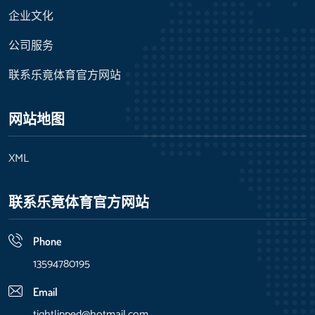
企业文化
公司服务
联系乐竟体育官方网站
网站地图
XML
联系乐竟体育官方网站
Phone
13594780195
Email
tightlipped@hotmail.com