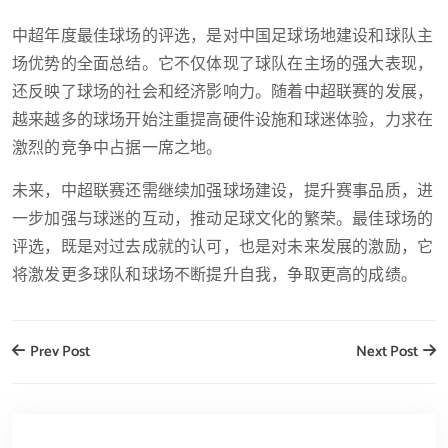
中超年度最佳球场的评选，是对中国足球场地建设和球队主
场优势的全面总结。它不仅体现了球队在主场的强大表现，
还反映了球场的社会和经济影响力。随着中超联赛的发展，
越来越多的球场开始注重提高硬件设施和球迷体验，力求在
激烈的竞争中占据一席之地。
未来，中超联赛还需继续加强球场建设，提升赛事品质，进
一步加强与球迷的互动，推动足球文化的繁荣。最佳球场的
评选，既是对过去成就的认可，也是对未来发展的激励，它
将激发更多球队和球场不断提升自我，争取更高的成绩。
Prev Post
Next Post