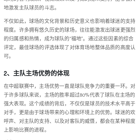
地激发主队球员的斗志。
不仅如此，球场的文化背景和历史意义也影响着球迷的支持
程度。许多拥有悠久历史的球场，往往能激发出球迷更强烈
的归属感和热情，成为球队的“福地”。通过这些因素的综合
评定，最佳球场的评选体现了对体育场地整体品质的高度认
可。
2、主队主场优势的体现
在中超联赛中，主场优势一直是球队竞争力的重要一环。对
于许多球队来说，主场的胜率超过80%代表了球队在主场的
强大表现。这个成绩的背后，不仅仅是球员的技术水平高于
对手，更是由于球场带来的心理和环境上的优势。球迷的欢
呼声、对主队的支持、以及对客队的威慑，都会在某种程度
上影响比赛的进程。