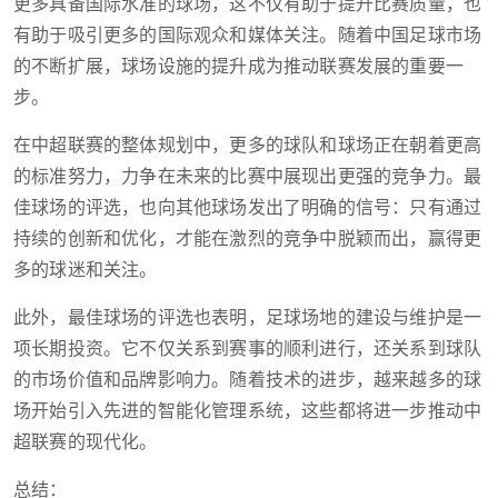
更多具备国际水准的球场，这不仅有助于提升比赛质量，也
有助于吸引更多的国际观众和媒体关注。随着中国足球市场
的不断扩展，球场设施的提升成为推动联赛发展的重要一
步。
在中超联赛的整体规划中，更多的球队和球场正在朝着更高
的标准努力，力争在未来的比赛中展现出更强的竞争力。最
佳球场的评选，也向其他球场发出了明确的信号：只有通过
持续的创新和优化，才能在激烈的竞争中脱颖而出，赢得更
多的球迷和关注。
此外，最佳球场的评选也表明，足球场地的建设与维护是一
项长期投资。它不仅关系到赛事的顺利进行，还关系到球队
的市场价值和品牌影响力。随着技术的进步，越来越多的球
场开始引入先进的智能化管理系统，这些都将进一步推动中
超联赛的现代化。
总结：